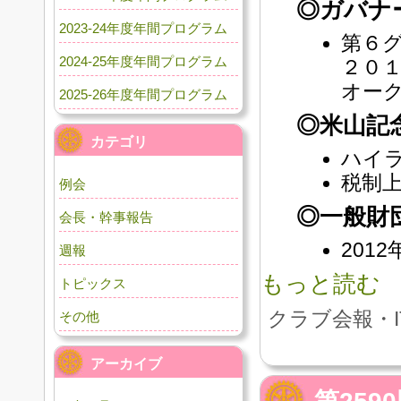
◎ガバナ
2023-24年度年間プログラム
第６
2024-25年度年間プログラム
２０１
オー
2025-26年度年間プログラム
◎米山記
カテゴリ
ハイ
税制
例会
◎一般財
会長・幹事報告
201
週報
もっと読む
トピックス
クラブ会報・I
その他
アーカイブ