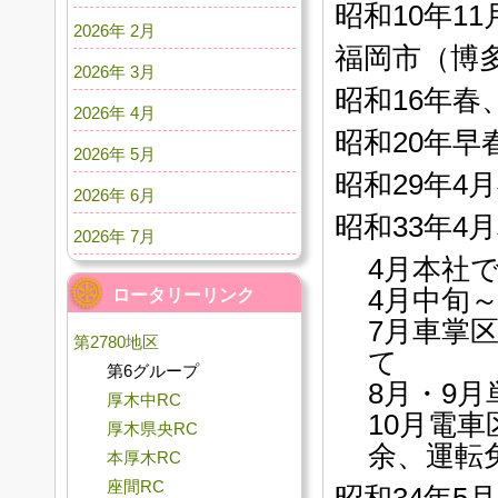
昭和10年1
2026年 2月
福岡市（博
2026年 3月
昭和16年
2026年 4月
昭和20年
2026年 5月
昭和29年4
2026年 6月
昭和33年4
2026年 7月
4月本社
4月中旬～
ロータリーリンク
7月車掌
第2780地区
て
第6グループ
8月・9月
厚木中RC
10月電車
厚木県央RC
余、運転
本厚木RC
座間RC