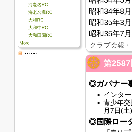
昭和34年5
海老名RC
昭和34年8
海老名欅RC
大和RC
昭和35年3
大和中RC
昭和35年7
大和田園RC
More
クラブ会報・
第258
◎ガバナー
インター
青少年交
月7日(土)
◎国際ロー