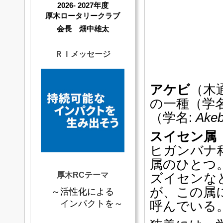
2026- 2027年度
厚木ロータリークラブ
会長 畑中雄太
ＲＩメッセージ
アケビ
（木
の一種（学名
（学名:
Akeb
スイセン属
ヒガンバナ
属のひとつ
厚木RCテーマ
ズイセン
な
が、この属
～活性化による
インパクトを～
呼んでいる