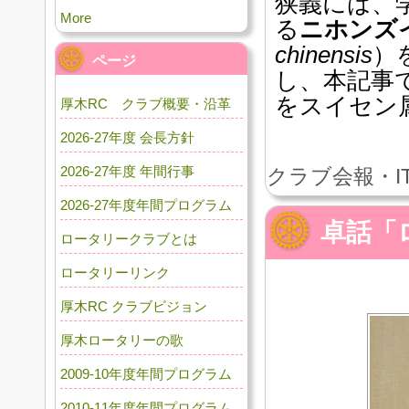
狭義には、
More
る
ニホンズ
chinensis
）
ページ
し、本記事
をスイセン
厚木RC クラブ概要・沿革
2026-27年度 会長方針
2026-27年度 年間行事
クラブ会報・I
2026-27年度年間プログラム
卓話「
ロータリークラブとは
ロータリーリンク
厚木RC クラブビジョン
厚木ロータリーの歌
2009-10年度年間プログラム
2010-11年度年間プログラム