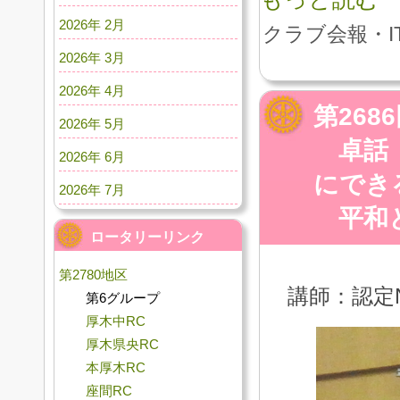
2026年 2月
クラブ会報・I
2026年 3月
2026年 4月
第26
2026年 5月
卓話 
2026年 6月
にでき
2026年 7月
平和と
ロータリーリンク
第2780地区
講師：認定
第6グループ
厚木中RC
厚木県央RC
本厚木RC
座間RC