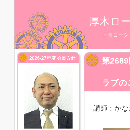
厚木ロ
国際ロータ
2026-27年度 会長方針
第268
「か
ラブの
講師：かな