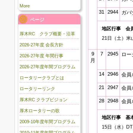
More
31
2944
ガバ
ページ
地区行事 会
厚木RC クラブ概要・沿革
21日（土）
2026-27年度 会長方針
9
7
2945
ロー
2026-27年度 年間行事
月
2026-27年度年間プログラム
14
2946
会員
ロータリークラブとは
21
2947
会員
ロータリーリンク
厚木RC クラブビジョン
28
2948
会員
厚木ロータリーの歌
地区行事
基
2009-10年度年間プログラム
15日（水）D
2010-11年度年間プログラム