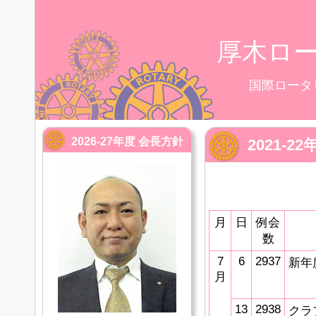
厚木ロ
国際ロータ
2026-27年度 会長方針
2021-
月
日
例会
数
7
6
2937
新年
月
13
2938
クラ