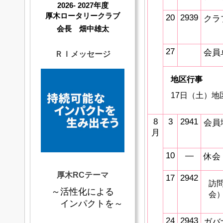
2026- 2027年度
厚木ロータリークラブ
20
2939
クラ
会長 畑中雄太
27
会員
ＲＩメッセージ
地区行事
17日（土）
8
3
2941
会員
月
10
―
休会
厚木RCテーマ
17
2942
訪
～活性化による
会
インパクトを～
24
2943
ガバ