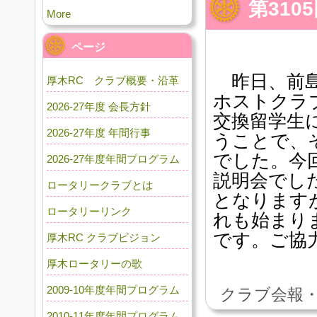
第310
More
ページ
昨日、前島
厚木RC クラブ概要・沿革
ホストクラ
2026-27年度 会長方針
交換留学生
2026-27年度 年間行事
うことで、
でした。今
2026-27年度年間プログラム
説明会でし
ロータリークラブとは
となります
ロータリーリンク
れも始まり
です。ご協
厚木RC クラブビジョン
厚木ロータリーの歌
2009-10年度年間プログラム
クラブ会報・
2010-11年度年間プログラム