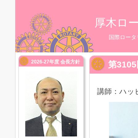
厚木ロ
国際ロータ
2026-27年度 会長方針
第31
講師：ハッ