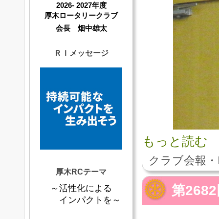
2026- 2027年度
厚木ロータリークラブ
会長 畑中雄太
ＲＩメッセージ
もっと読む
クラブ会報・
厚木RCテーマ
第268
～活性化による
インパクトを～