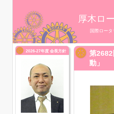
厚木ロ
国際ロータ
2026-27年度 会長方針
第26
動」