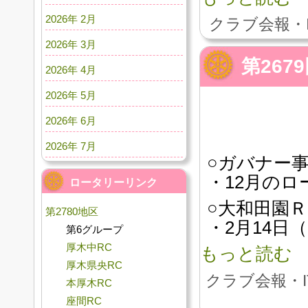
2026年 2月
クラブ会報・
2026年 3月
第26
2026年 4月
2026年 5月
2026年 6月
2026年 7月
○ガバナー
・12月のロ
ロータリーリンク
○大和田園
第2780地区
・2月14日
第6グループ
厚木中RC
もっと読む
厚木県央RC
クラブ会報・I
本厚木RC
座間RC