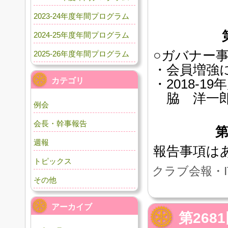
2023-24年度年間プログラム
2024-25年度年間プログラム
○ガバナー
2025-26年度年間プログラム
・会員増強
カテゴリ
・2018-
脇 洋一郎
例会
会長・幹事報告
週報
報告事項は
トピックス
クラブ会報・I
その他
アーカイブ
第26