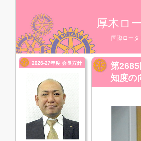
厚木ロ
国際ロータ
2026-27年度 会長方針
第26
知度の