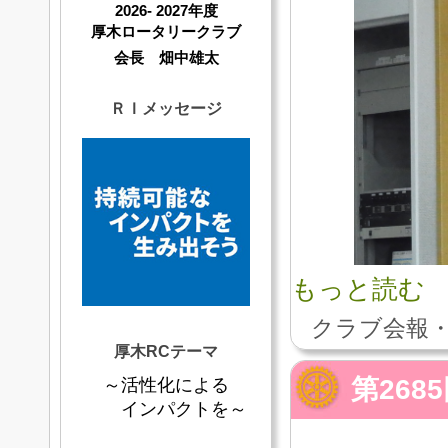
2026- 2027年度
厚木ロータリークラブ
会長 畑中雄太
ＲＩメッセージ
もっと読む
クラブ会報・
厚木RCテーマ
第268
～活性化による
インパクトを～