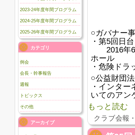
2023-24年度年間プログラム
2024-25年度年間プログラム
○ガバナー
2025-26年度年間プログラム
・第5回日
カテゴリ
2016年6
ホール
例会
・危険ドラ
会長・幹事報告
○公益財団
週報
・インター
いてのアン
トピックス
もっと読む
その他
クラブ会報・
アーカイブ