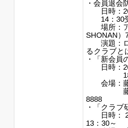
・会員退会
日時：201
14：30受
場所：アイ
SHONAN
演題：ロー
るクラブと
・「新会員
日時：201
18：00
会場：藤沢
藤沢市藤沢
8888
・「クラブ
日時： 20
13：30～