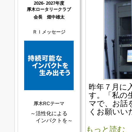
2026- 2027年度
厚木ロータリークラブ
会長 畑中雄太
ＲＩメッセージ
昨年７月に
す。「私の
マで、お話
厚木RCテーマ
くお願いい
～活性化による
インパクトを～
もっと読む