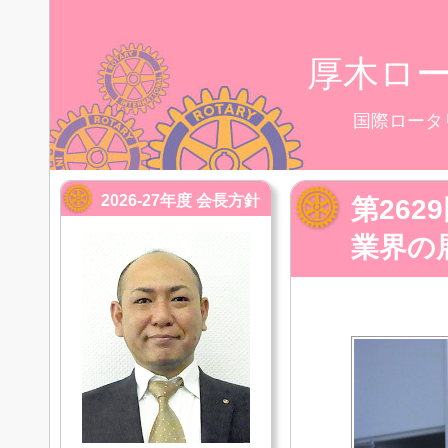
厚木ロ
国際ロータ
2026-27年度 会長方針
第26
業界の