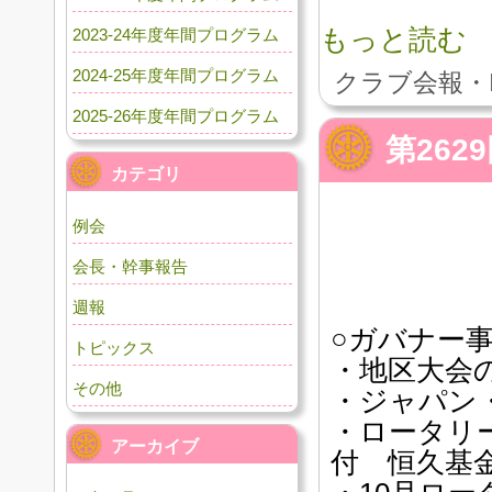
もっと読む
2023-24年度年間プログラム
2024-25年度年間プログラム
クラブ会報・
2025-26年度年間プログラム
第26
カテゴリ
例会
会長・幹事報告
週報
○ガバナー
トピックス
・地区大会
その他
・ジャパン
・ロータリ
アーカイブ
付 恒久基