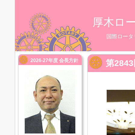
厚木ロ
国際ロータ
2026-27年度 会長方針
第28