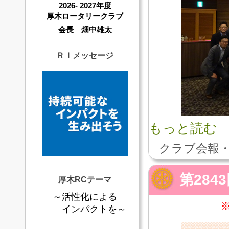
2026- 2027年度
厚木ロータリークラブ
会長 畑中雄太
ＲＩメッセージ
もっと読む
クラブ会報・
第284
厚木RCテーマ
～活性化による
インパクトを～