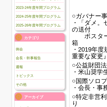
2023-24年度年間プログラム
○ガバナー
2024-25年度年間プログラム
・「ダメ。
2025-26年度年間プログラム
の送付
ポスター大
カテゴリ
箱
・2019年
例会
重要な変更
会長・幹事報告
○公益財団
週報
・米山奨学
トピックス
○国際ソロ
その他
・会長・事
○特定非営
アーカイブ
り