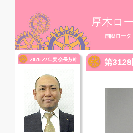
厚木ロ
国際ロータ
2026-27年度 会長方針
第31