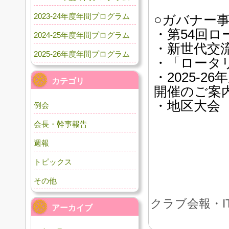
2023-24年度年間プログラム
○ガバナー
・第54回
2024-25年度年間プログラム
・新世代交流
2025-26年度年間プログラム
・「ロータ
・2025-
カテゴリ
開催のご案
・地区大会
例会
会長・幹事報告
週報
トピックス
その他
クラブ会報・I
アーカイブ