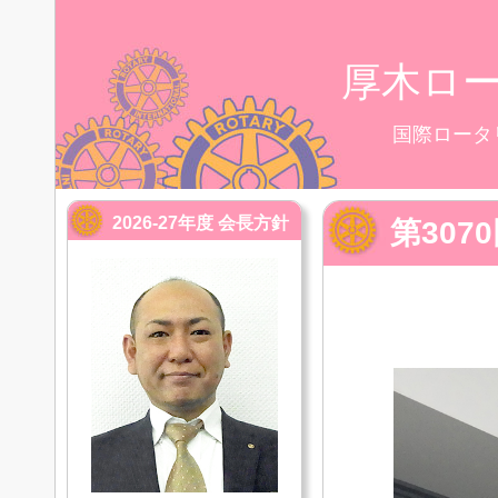
厚木ロ
国際ロータ
2026-27年度 会長方針
第30