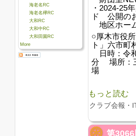
海老名RC
・2024-
海老名欅RC
ド 公開の
大和RC
地区ホーム
大和中RC
○厚木市役所
大和田園RC
ト」六市町
More
日時：令和6
分 場所：
場
もっと読む
クラブ会報・I
第30