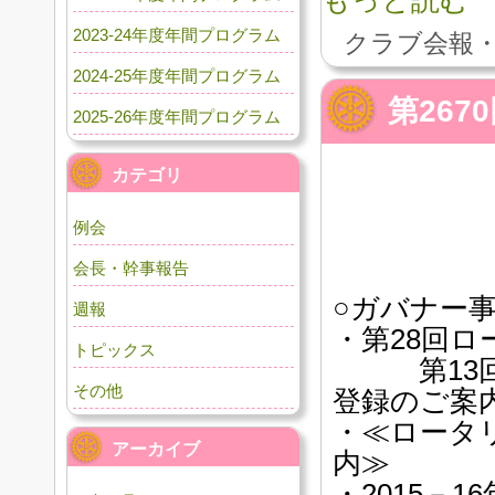
もっと読む
2023-24年度年間プログラム
クラブ会報・
2024-25年度年間プログラム
第26
2025-26年度年間プログラム
カテゴリ
例会
会長・幹事報告
○ガバナー
週報
・第28回
トピックス
第13回ア
その他
登録のご案
・≪ロータ
アーカイブ
内≫
・2015－