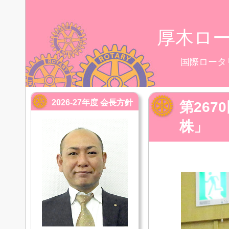
厚木ロ
国際ロータ
2026-27年度 会長方針
第26
株」