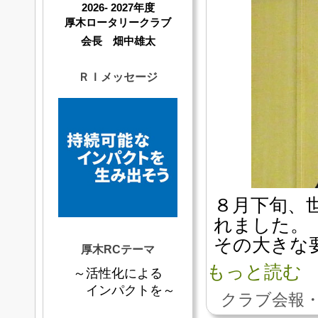
2026- 2027年度
厚木ロータリークラブ
会長 畑中雄太
ＲＩメッセージ
８月下旬、
れました。
その大きな
厚木RCテーマ
もっと読む
～活性化による
インパクトを～
クラブ会報・