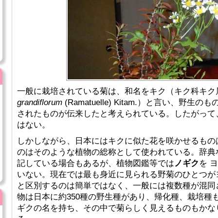
一般に栽培されている菊は、和名をキク（キク科キク
grandiflorum
(Ramatuelle) Kitam.）と言い、野
されたものが伝来したと考えられている。したがって
はない。
しかしながら、日本にはキクに似た花を咲かせるもの
のはそのような植物の総称として使われている。辞典
記している場合もあるが、植物図鑑等では
ノギク
を 
いない。現在では最も身近に見られる野菊のひとつが
と区別するのは簡単ではなく、一般には複数種が混同
物は日本に約350種の野生種があり、帰化種、栽培種
ギクの名を持ち、その中で菊らしく見えるものもかな