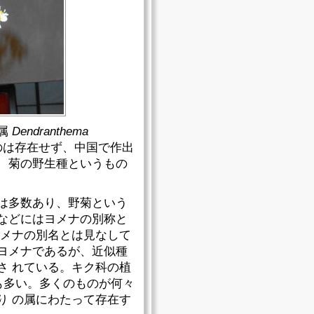
属
Dendranthema
生のものは存在せず、中国で作出
、菊の野生種というもの
は多数あり、野菊という
などにはヨメナの別称と
ヨメナの別名とは見なして
ヨメナであるが、近似種
さ れている。キク科の植
も多い。多くのものが何々
り の属にわたって存在す