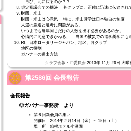
再び、元に戻るのか？？
規定審議会での採決 各クラブに、正確に迅速に伝達され
財団、米山
財団・米山は心意気 特に、米山奨学は日本独自の制度
人選の厳選と選考に問題がある。
いつまでも毎年同じだけの人数を出す必要があるのか。
心情的に同意できかねる。 自国の被災での進学奨学にも
RI、日本ロータリージャパン、地区、各クラブ
地区の役割
ガバナーの選出方法
クラブ会報・IT委員会
2013年 11月 26日 火曜
第2586回 会長報告
会長報告
◎ガバナー事務所 より
第６回新会員の集い
開催日：2014年２月14日（金）～ 15日（土）
場 所：箱根ホテル小涌園