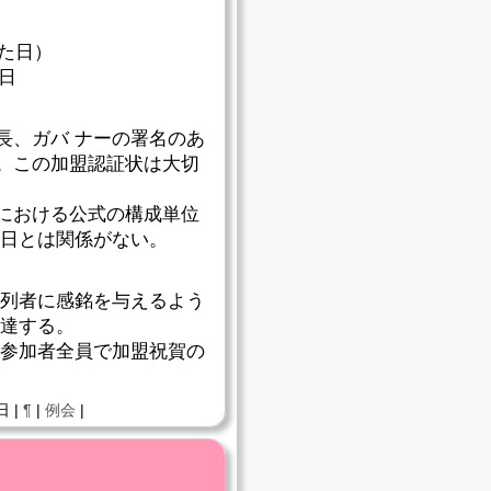
れた日）
日
長、ガバ ナーの署名のあ
。この加盟認証状は大切
Iにおける公式の構成単位
た日とは関係がない。
参列者に感銘を与えるよう
伝達する。
、参加者全員で加盟祝賀の
日 |
¶
|
例会
|