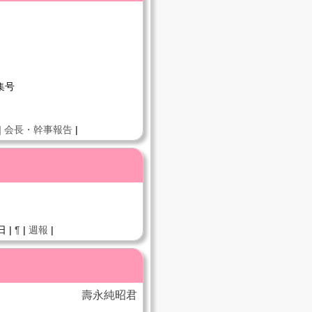
集号
|
会長・幹事報告
|
日 |
¶
|
週報
|
壽永純昭君