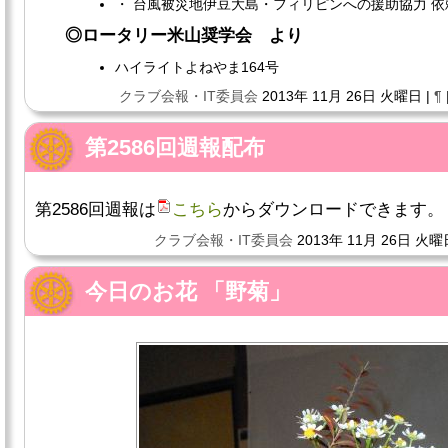
・ 台風被災地伊豆大島・フィリピンへの援助協力 依
◎ロータリー米山奨学会 より
ハイライトよねやま164号
クラブ会報・IT委員会
2013年 11月 26日 火曜日 |
¶
第2586回週報配布
第2586回週報は
こちら
からダウンロードできます。
クラブ会報・IT委員会
2013年 11月 26日 火曜
今日のお花 「野菊」