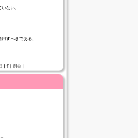
ていない。
適用すべきである。
日 |
¶
|
例会
|