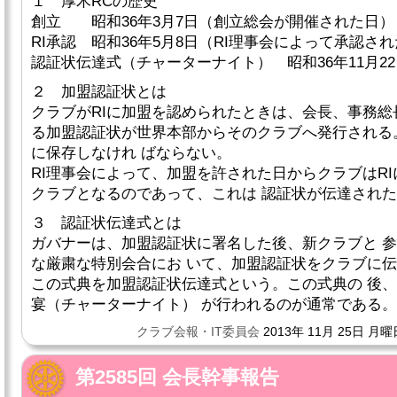
１ 厚木RCの歴史
創立 昭和36年3月7日（創立総会が開催された日）
RI承認 昭和36年5月8日（RI理事会によって承認さ
認証状伝達式（チャーターナイト） 昭和36年11月22
２ 加盟認証状とは
クラブがRIに加盟を認められたときは、会長、事務総
る加盟認証状が世界本部からそのクラブへ発行される
に保存しなけれ ばならない。
RI理事会によって、加盟を許された日からクラブはR
クラブとなるのであって、これは 認証状が伝達され
３ 認証状伝達式とは
ガバナーは、加盟認証状に署名した後、新クラブと 
な厳粛な特別会合にお いて、加盟認証状をクラブに
この式典を加盟認証状伝達式という。この式典の 後
宴（チャーターナイト） が行われるのが通常である。
クラブ会報・IT委員会
2013年 11月 25日 月曜
第2585回 会長幹事報告