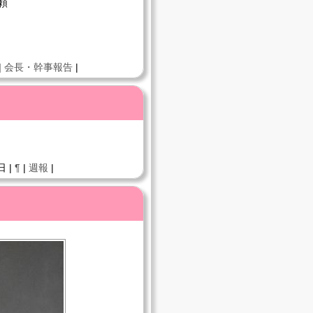
頼
|
会長・幹事報告
|
日 |
¶
|
週報
|