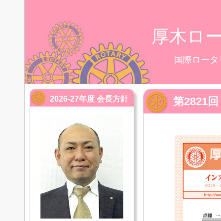
厚木ロ
国際ロータ
2026-27年度 会長方針
第2821