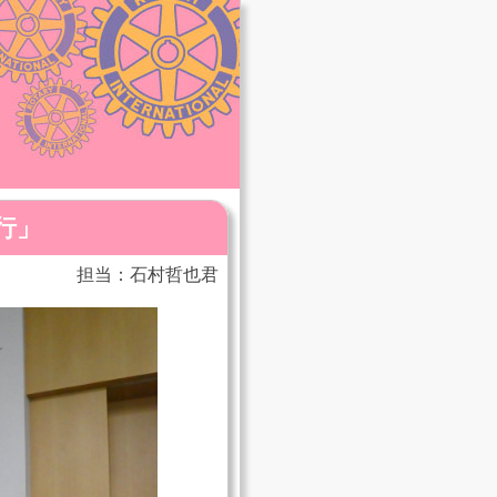
行」
担当：石村哲也君