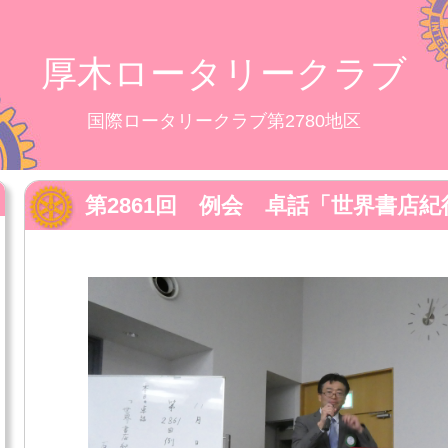
厚木ロータリークラブ
国際ロータリークラブ第2780地区
第2861回 例会 卓話「世界書店紀