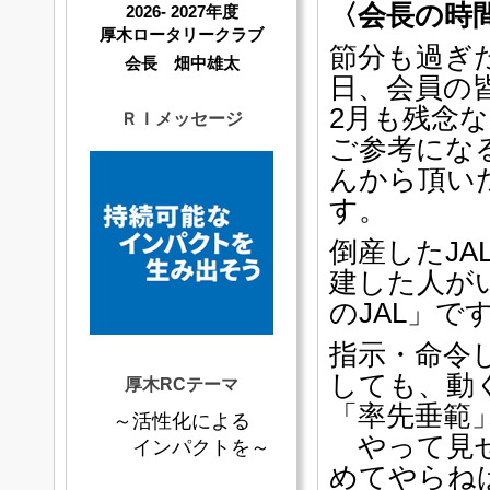
〈会長の時
2026- 2027年度
厚木ロータリークラブ
節分も過ぎ
会長 畑中雄太
日、会員の
2月も残念
ＲＩメッセージ
ご参考にな
んから頂い
す。
倒産したJ
建した人が
のJAL」で
指示・命令
しても、動
厚木RCテーマ
「率先垂範
～活性化による
やって見せ
インパクトを～
めてやらね