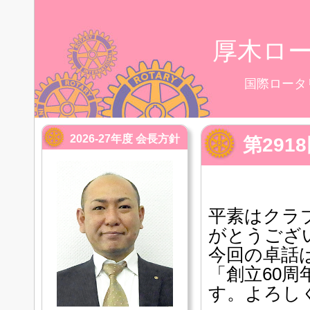
厚木ロ
国際ロータ
2026-27年度 会長方針
第29
平素はクラ
がとうござ
今回の卓話
「創立60
す。よろし