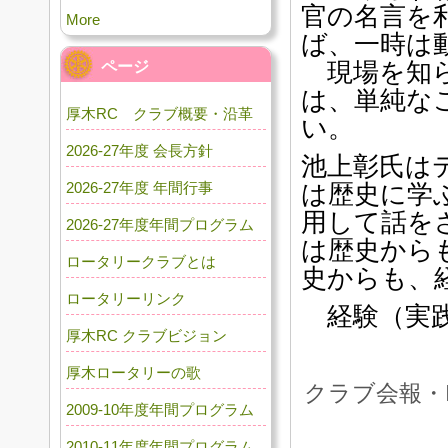
官の名言を
More
ば、一時は
ページ
現場を知ら
は、単純な
厚木RC クラブ概要・沿革
い。
2026-27年度 会長方針
池上彰氏は
2026-27年度 年間行事
は歴史に学
用して話を
2026-27年度年間プログラム
は歴史から
ロータリークラブとは
史からも、
ロータリーリンク
経験（実践
厚木RC クラブビジョン
厚木ロータリーの歌
クラブ会報・
2009-10年度年間プログラム
2010-11年度年間プログラム