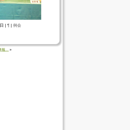
日 |
¶
|
例会
事報…
»