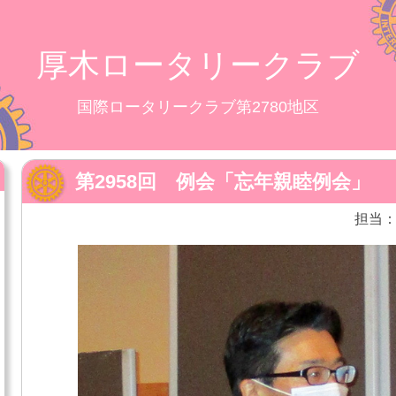
厚木ロータリークラブ
国際ロータリークラブ第2780地区
第2958回 例会「忘年親睦例会」
担当：