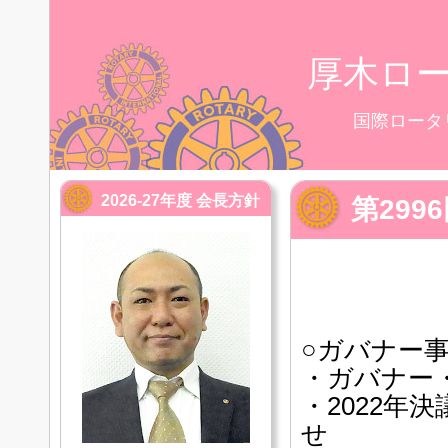
厚木ロ
国際ロータ
2026-27年度 会長方針
第29
○ガバナー
・ガバナー
・2022年
せ