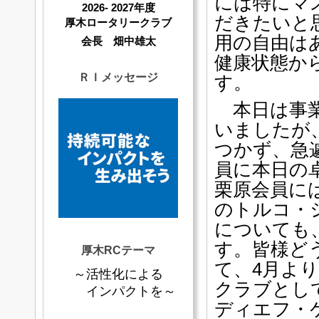
には特にマ
2026- 2027年度
だきたいと
厚木ロータリークラブ
用の自由は
会長 畑中雄太
健康状態か
ＲＩメッセージ
す。
本日は事業
いましたが
つかず、急
員に本日の
栗原会員に
のトルコ・
についても
す。皆様ど
厚木RCテーマ
て、4月よ
～活性化による
クラブとし
インパクトを～
ディエフ・