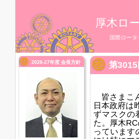
厚木ロ
国際ロータ
2026-27年度 会長方針
第30
皆さまこん
日本政府は
ずマスクの
た。厚木R
っています