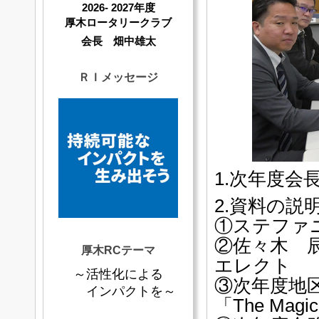
2026- 2027年度
厚木ロータリークラブ
会長 畑中雄太
ＲＩメッセージ
1.次年度会
2.資料の説
①ステファ
②佐々木
厚木RCテーマ
エレクト
～活性化による
③次年度地
インパクトを～
「The Mag