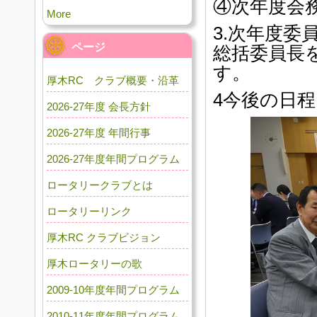
④次年度会
More
3.次年度委
ページ
総括委員長
す。
厚木RC クラブ概要・沿革
4今後の日
2026-27年度 会長方針
2026-27年度 年間行事
2026-27年度年間プログラム
ロータリークラブとは
ロータリーリンク
厚木RC クラブビジョン
厚木ロータリーの歌
2009-10年度年間プログラム
2010-11年度年間プログラム