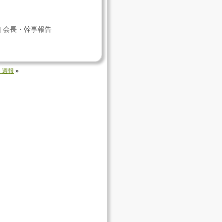
|
会長・幹事報告
 週報
»