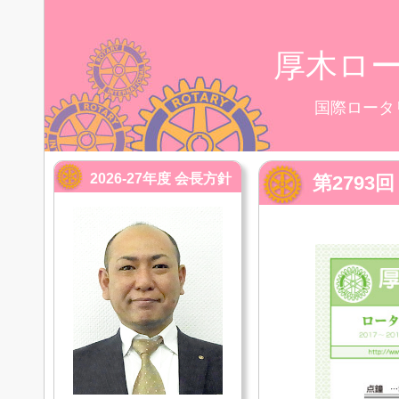
厚木ロ
国際ロータ
2026-27年度 会長方針
第2793