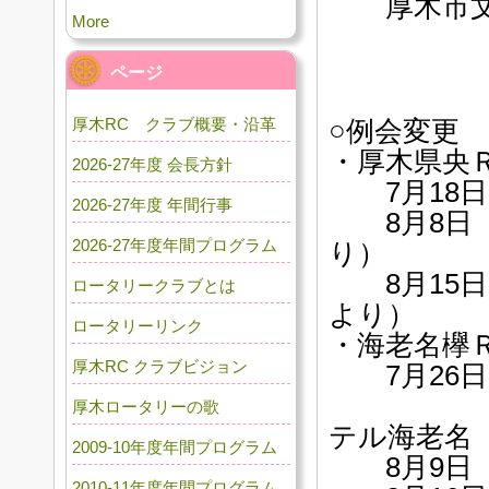
厚木市文
More
ページ
厚木RC クラブ概要・沿革
○例会変更
・厚木県央
2026-27年度 会長方針
7月18日
2026-27年度 年間行事
8月8日（
2026-27年度年間プログラム
り）
8月15日
ロータリークラブとは
より）
ロータリーリンク
・海老名欅
厚木RC クラブビジョン
7月26日（
オー
厚木ロータリーの歌
テル海老名
2009-10年度年間プログラム
8月9日（
2010-11年度年間プログラム