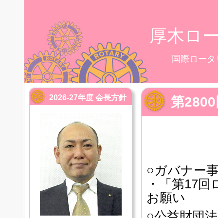
厚木ロ
国際ロータ
2026-27年度 会長方針
第28
○ガバナー
・「第17
お願い
○公益財団