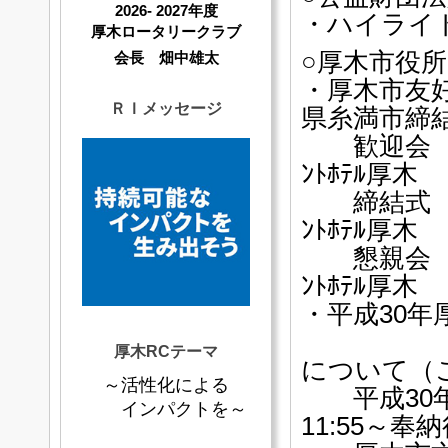
2026- 2027年度
・ハイライト
厚木ロータリークラブ
○厚木市役
会長 畑中雄太
・厚木市友
ＲＩメッセージ
県糸満市締
歓迎会 平成
ﾝﾄﾎﾃﾙ厚木
締結式 平成
ﾝﾄﾎﾃﾙ厚木
懇親会 平成
ﾝﾄﾎﾃﾙ厚木
・平成30
〃 追
厚木RCテーマ
について（
～活性化による
平成30年8
インパクトを～
11:55～奉